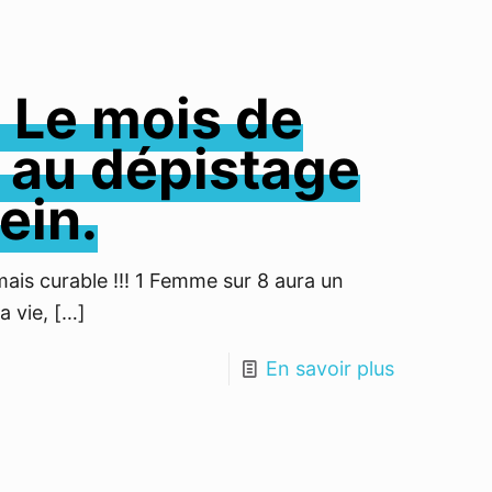
 Le mois de
n au dépistage
ein.
ais curable !!! 1 Femme sur 8 aura un
a vie,
[…]
En savoir plus