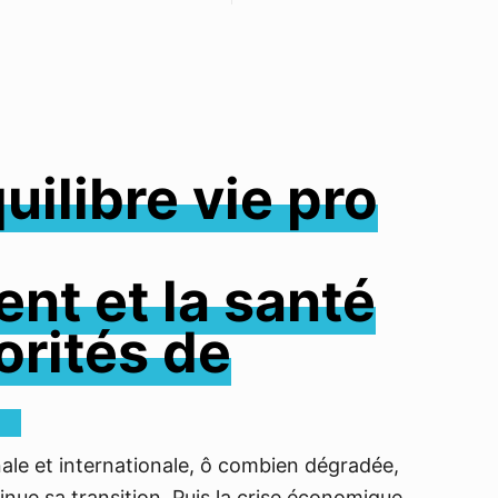
uilibre vie pro
nt et la santé
orités de
.
ale et internationale, ô combien dégradée,
inue sa transition. Puis la crise économique