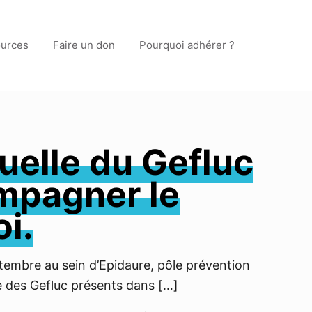
urces
Faire un don
Pourquoi adhérer ?
uelle du Gefluc
mpagner le
oi.
ptembre au sein d’Epidaure, pôle prévention
e des Gefluc présents dans
[…]