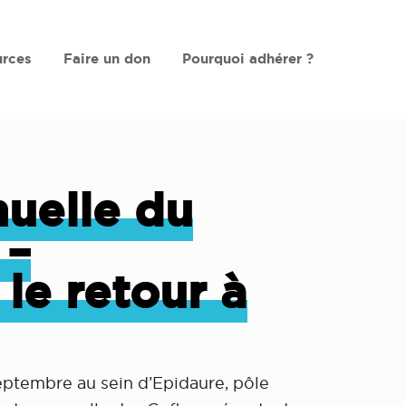
rces
Faire un don
Pourquoi adhérer ?
uelle du
 –
e retour à
septembre au sein d’Epidaure, pôle