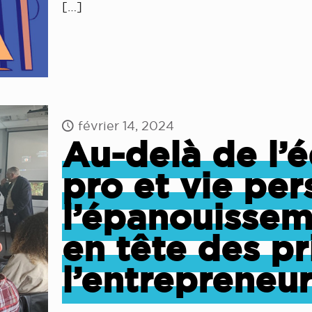
[…]
février 14, 2024
Au-delà de l’é
pro et vie per
l’épanouissem
en tête des pr
l’entrepreneu