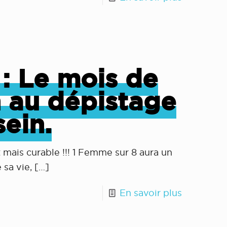
: Le mois de
n au dépistage
ein.
 mais curable !!! 1 Femme sur 8 aura un
 sa vie,
[…]
En savoir plus