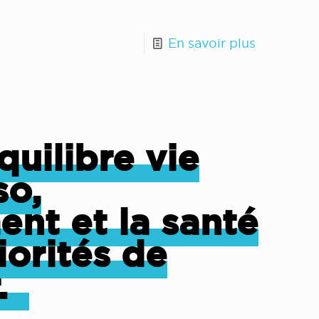
En savoir plus
quilibre vie
so,
ent et la santé
iorités de
r.